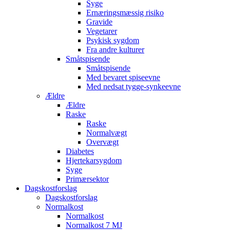
Syge
Ernæringsmæssig risiko
Gravide
Vegetarer
Psykisk sygdom
Fra andre kulturer
Småtspisende
Småtspisende
Med bevaret spiseevne
Med nedsat tygge-synkeevne
Ældre
Ældre
Raske
Raske
Normalvægt
Overvægt
Diabetes
Hjertekarsygdom
Syge
Primærsektor
Dagskostforslag
Dagskostforslag
Normalkost
Normalkost
Normalkost 7 MJ