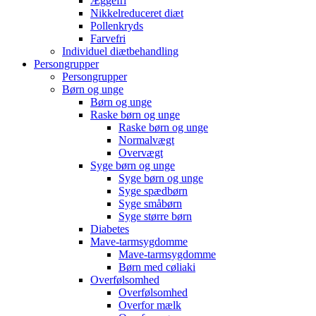
Æggefri
Nikkelreduceret diæt
Pollenkryds
Farvefri
Individuel diætbehandling
Persongrupper
Persongrupper
Børn og unge
Børn og unge
Raske børn og unge
Raske børn og unge
Normalvægt
Overvægt
Syge børn og unge
Syge børn og unge
Syge spædbørn
Syge småbørn
Syge større børn
Diabetes
Mave-tarmsygdomme
Mave-tarmsygdomme
Børn med cøliaki
Overfølsomhed
Overfølsomhed
Overfor mælk