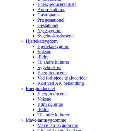
Energireduceret diæt
Andre kulturer
Gastroparese
Prægestationel
Gestationel
Nyresygdom
Sygehuskostbaseret
Hjertekarsygdom
Hjertekarsygdom
Voksne
Ældre
Til andre kulturer
Sygehuskost
Energireduceret
Ved forhøjede triglycerider
Kost ved AK-behandling
Energireduceret
Energireduceret
Voksne
Børn og unge
Ældre
Til andre kulturer
Mave-tarmsygdomme
Mave-tarmsygdomme
Glutenfri diæt til voksne