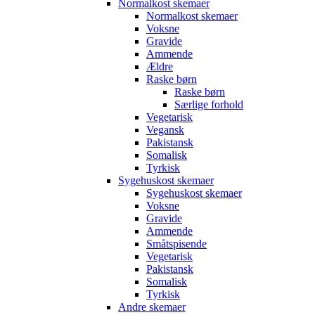
Normalkost skemaer
Normalkost skemaer
Voksne
Gravide
Ammende
Ældre
Raske børn
Raske børn
Særlige forhold
Vegetarisk
Vegansk
Pakistansk
Somalisk
Tyrkisk
Sygehuskost skemaer
Sygehuskost skemaer
Voksne
Gravide
Ammende
Småtspisende
Vegetarisk
Pakistansk
Somalisk
Tyrkisk
Andre skemaer