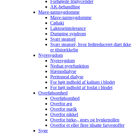
Forhøjede triglycerider
AK-behandling
Mave-tarmsygdomme
Mave-tarmsygdomme
Cøliaki
Laktoseintolerance
Dumping syndrom
Svær steatoré
Svær steatoré, hvor fedtreduceret diæt ikke
er tilstrækkelig
Nyresygdom
Nyresygdom
Nedsat nyrefunktion
Hæmodialyse
Peritoneal dialyse
For højt indhold af kalium i blodet
For højt indhold af fosfat i blodet
Overfølsomhed
Overfølsomhed
Overfor æg
Overfor mælk
Overfor nikkel
Overfor birke-, græs og bynkepollen
Overfor et eller flere tilsatte farvestoffer
Syge