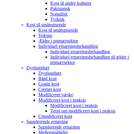
Kost til andre kulturer
Pakistansk
Somalisk
Tyrkisk
Kost til småtspisende
Kost til småtspisende
Voksne
Ældre i primærsektor
Individuel ernæringsbehandling
Individuel ernæringsbehandling
Individuel ernæringsbehandling til ældre i
primærsektor
Dysfagidiæt
Dysfagidiæt
Blød kost
Gratin kost
Cremet kost
Modificeret væske
Modificeret kost i praksis
Modificeret kost i praksis
Teori om modificeret kost i praksis
Umodificeret kost
Supplerende ernæring
Supplerende ernæring
Mellemmåltider