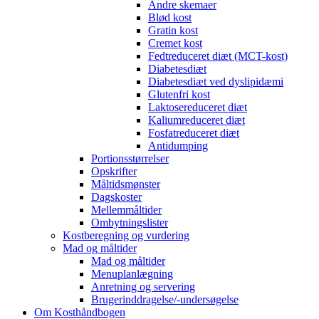
Andre skemaer
Blød kost
Gratin kost
Cremet kost
Fedtreduceret diæt (MCT-kost)
Diabetesdiæt
Diabetesdiæt ved dyslipidæmi
Glutenfri kost
Laktosereduceret diæt
Kaliumreduceret diæt
Fosfatreduceret diæt
Antidumping
Portionsstørrelser
Opskrifter
Måltidsmønster
Dagskoster
Mellemmåltider
Ombytningslister
Kostberegning og vurdering
Mad og måltider
Mad og måltider
Menuplanlægning
Anretning og servering
Brugerinddragelse/-undersøgelse
Om Kosthåndbogen