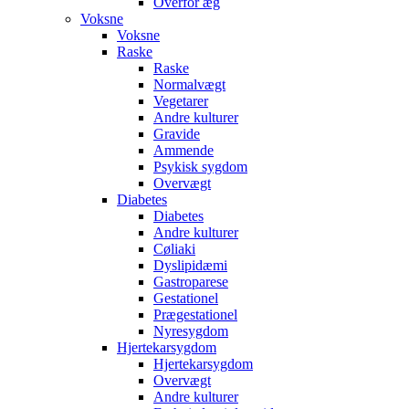
Overfor æg
Voksne
Voksne
Raske
Raske
Normalvægt
Vegetarer
Andre kulturer
Gravide
Ammende
Psykisk sygdom
Overvægt
Diabetes
Diabetes
Andre kulturer
Cøliaki
Dyslipidæmi
Gastroparese
Gestationel
Prægestationel
Nyresygdom
Hjertekarsygdom
Hjertekarsygdom
Overvægt
Andre kulturer