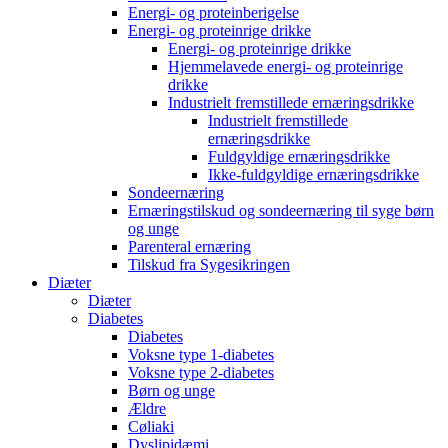
Energi- og proteinberigelse
Energi- og proteinrige drikke
Energi- og proteinrige drikke
Hjemmelavede energi- og proteinrige
drikke
Industrielt fremstillede ernæringsdrikke
Industrielt fremstillede
ernæringsdrikke
Fuldgyldige ernæringsdrikke
Ikke-fuldgyldige ernæringsdrikke
Sondeernæring
Ernæringstilskud og sondeernæring til syge børn
og unge
Parenteral ernæring
Tilskud fra Sygesikringen
Diæter
Diæter
Diabetes
Diabetes
Voksne type 1-diabetes
Voksne type 2-diabetes
Børn og unge
Ældre
Cøliaki
Dyslipidæmi