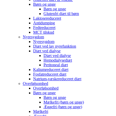
Børn og unge
Børn og unge
Glutenfri diæt til børn
Laktosereduceret
Antidumping
Fedtreduceret
MCT tilskud
Nyresygdom
Nyresygdom
Diæt ved lav nyrefunktion
Diæt ved dialyse
Diæt ved dialyse
Hemodialysediæt
Peritoneal diæt
Kaliumreduceret diæt
Fosfatreduceret diæt
Natrium-væskereduceret diæt
Overfølsomhed
Overfølsomhed
Børn og unge
Børn og unge
Mælkefri (børn og unge)
Æggefri (børn og unge)
Mælkefri