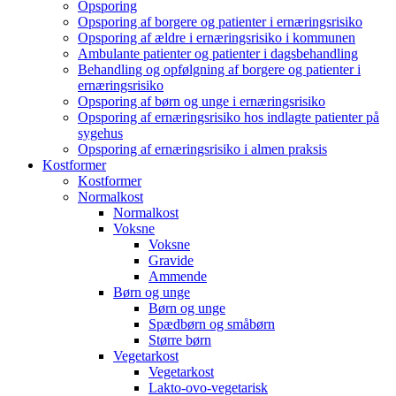
Opsporing
Opsporing af borgere og patienter i ernæringsrisiko
Opsporing af ældre i ernæringsrisiko i kommunen
Ambulante patienter og patienter i dagsbehandling
Behandling og opfølgning af borgere og patienter i
ernæringsrisiko
Opsporing af børn og unge i ernæringsrisiko
Opsporing af ernæringsrisiko hos indlagte patienter på
sygehus
Opsporing af ernæringsrisiko i almen praksis
Kostformer
Kostformer
Normalkost
Normalkost
Voksne
Voksne
Gravide
Ammende
Børn og unge
Børn og unge
Spædbørn og småbørn
Større børn
Vegetarkost
Vegetarkost
Lakto-ovo-vegetarisk