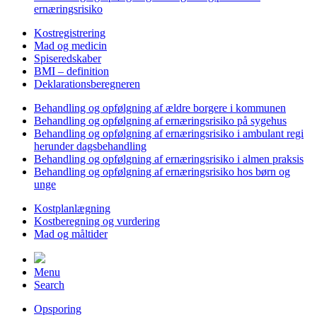
ernæringsrisiko
Kostregistrering
Mad og medicin
Spiseredskaber
BMI – definition
Deklarationsberegneren
Behandling og opfølgning af ældre borgere i kommunen
Behandling og opfølgning af ernæringsrisiko på sygehus
Behandling og opfølgning af ernæringsrisiko i ambulant regi
herunder dagsbehandling
Behandling og opfølgning af ernæringsrisiko i almen praksis
Behandling og opfølgning af ernæringsrisiko hos børn og
unge
Kostplanlægning
Kostberegning og vurdering
Mad og måltider
Menu
Search
Opsporing