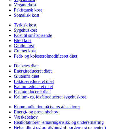
Veganerkost
Pakistansk kost
Somalisk kost
Tyrkisk kost
Sygehuskost
Kost til småtspisende
Blød kost
Gratin kost
Cremet kost
Fedt- og kolesterolmodificeret diæt
Diabetes diæt
Energireduceret diæt
Glutenfri diæt
Laktosereduceret diæt
Kaliumreduceret diæt
Fosfatreduceret diæt
Kalium- og fosfatreduceret sygehuskost
Kommunikation på tværs af sektorer
Energi- og proteinbehov
Væskebehov
Risikofaktorer- ernæringsrisiko og underernæring
Behandling og opfølgning af borgere og patienter i