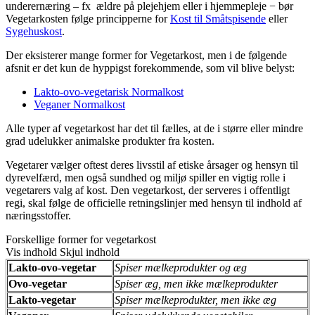
underernæring – fx ældre på plejehjem eller i hjemmepleje − bør
Vegetarkosten følge principperne for
Kost til Småtspisende
eller
Sygehuskost
.
Der eksisterer mange former for Vegetarkost, men i de følgende
afsnit er det kun de hyppigst forekommende, som vil blive belyst:
Lakto-ovo-vegetarisk Normalkost
Veganer Normalkost
Alle typer af vegetarkost har det til fælles, at de i større eller mindre
grad udelukker animalske produkter fra kosten.
Vegetarer vælger oftest deres livsstil af etiske årsager og hensyn til
dyrevelfærd, men også sundhed og miljø spiller en vigtig rolle i
vegetarers valg af kost. Den vegetarkost, der serveres i offentligt
regi, skal følge de officielle retningslinjer med hensyn til indhold af
næringsstoffer.
Forskellige former for vegetarkost
Vis indhold
Skjul indhold
Lakto-ovo-vegetar
Spiser mælkeprodukter og æg
Ovo-vegetar
Spiser æg, men ikke mælkeprodukter
Lakto-vegetar
Spiser mælkeprodukter, men ikke æg