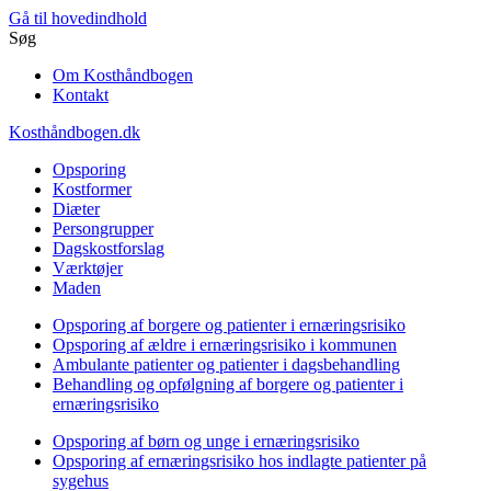
Gå til hovedindhold
Søg
Om Kosthåndbogen
Kontakt
Kosthåndbogen.dk
Opsporing
Kostformer
Diæter
Persongrupper
Dagskostforslag
Værktøjer
Maden
Opsporing af borgere og patienter i ernæringsrisiko
Opsporing af ældre i ernæringsrisiko i kommunen
Ambulante patienter og patienter i dagsbehandling
Behandling og opfølgning af borgere og patienter i
ernæringsrisiko
Opsporing af børn og unge i ernæringsrisiko
Opsporing af ernæringsrisiko hos indlagte patienter på
sygehus