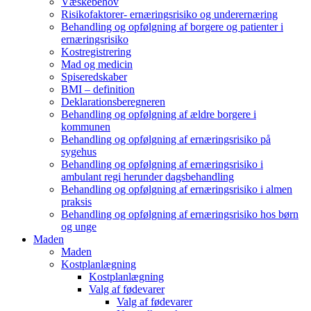
Væskebehov
Risikofaktorer- ernæringsrisiko og underernæring
Behandling og opfølgning af borgere og patienter i
ernæringsrisiko
Kostregistrering
Mad og medicin
Spiseredskaber
BMI – definition
Deklarationsberegneren
Behandling og opfølgning af ældre borgere i
kommunen
Behandling og opfølgning af ernæringsrisiko på
sygehus
Behandling og opfølgning af ernæringsrisiko i
ambulant regi herunder dagsbehandling
Behandling og opfølgning af ernæringsrisiko i almen
praksis
Behandling og opfølgning af ernæringsrisiko hos børn
og unge
Maden
Maden
Kostplanlægning
Kostplanlægning
Valg af fødevarer
Valg af fødevarer