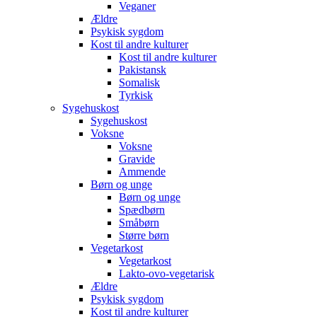
Veganer
Ældre
Psykisk sygdom
Kost til andre kulturer
Kost til andre kulturer
Pakistansk
Somalisk
Tyrkisk
Sygehuskost
Sygehuskost
Voksne
Voksne
Gravide
Ammende
Børn og unge
Børn og unge
Spædbørn
Småbørn
Større børn
Vegetarkost
Vegetarkost
Lakto-ovo-vegetarisk
Ældre
Psykisk sygdom
Kost til andre kulturer