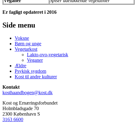
Veganer
Spiser udelukkende vegetabiler
Er fagligt opdateret i 2016
Side menu
Voksne
Børn og unge
Vegetarkost
Lakto-ovo-vegetarisk
Veganer
Ældre
Psykisk sygdom
Kost til andre kulturer
Kontakt
kosthaandbogen@kost.dk
Kost og Ernæringsforbundet
Holmbladsgade 70
2300 København S
3163 6600