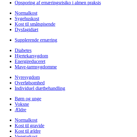
Opsporing af ernæringsrisiko i almen praksis
Normalkost
Sygehuskost
Kost til småtspisende
Dysfagidiæt
Supplerende ernæring
Diabetes
Hjertekarsygdom
Energireduceret
Mave-tarmsygdomme
Nyresygdom
Overfølsomhed
Individuel diætbehandling
Børn og unge
Voksne
Ældre
Normalkost
Kost til gravide
Kost til ældre
Vegetarkost