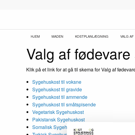
Gå
til
hovedindhold
Brødkrumme
HJEM
MADEN
KOSTPLANLÆGNING
VALG AF
Valg af fødevar
Klik på et link for at gå til skema for Valg af fødevar
Sygehuskost til voksne
Sygehuskost til gravide
Sygehuskost til ammende
Sygehuskost til småtspisende
Vegetarisk Sygehuskost
Pakistansk Sygehuskost
Somalisk Sygehuskost
Tyrkisk Sygehuskost