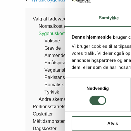
Side
Samtykke
Valg af fødevarer
Normalkost skemaer
Sygehuskost skemaer
menu
Denne hjemmeside bruger c
Voksne
Vi bruger cookies til at tilpas
Gravide
vores trafik. Vi deler også 
Ammende
annonceringspartnere og anal
Småtspisende
dem, eller som de har indsaml
Vegetarisk
Pakistansk
Samtykkevalg
Somalisk
Nødvendig
Tyrkisk
Andre skemaer
Portionsstørrelser
Opskrifter
Måltidsmønster
Afvis
Dagskoster