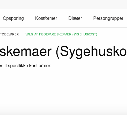
Opsporing
Kostformer
Diæter
Persongrupper
 FØDEVARER
CURRENT:
VALG AF FØDEVARE SKEMAER (SYGEHUSKOST)
e skemaer (Sygehusko
er til specifikke kostformer: