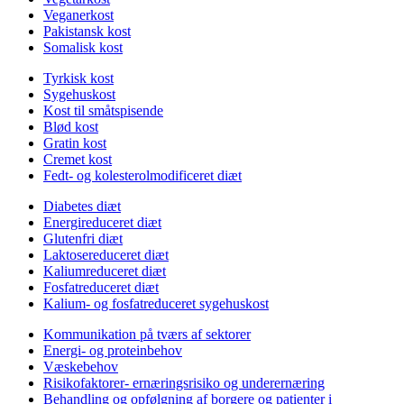
Veganerkost
Pakistansk kost
Somalisk kost
Tyrkisk kost
Sygehuskost
Kost til småtspisende
Blød kost
Gratin kost
Cremet kost
Fedt- og kolesterolmodificeret diæt
Diabetes diæt
Energireduceret diæt
Glutenfri diæt
Laktosereduceret diæt
Kaliumreduceret diæt
Fosfatreduceret diæt
Kalium- og fosfatreduceret sygehuskost
Kommunikation på tværs af sektorer
Energi- og proteinbehov
Væskebehov
Risikofaktorer- ernæringsrisiko og underernæring
Behandling og opfølgning af borgere og patienter i