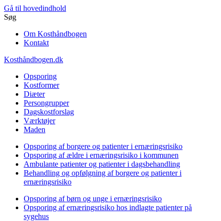
Gå til hovedindhold
Søg
Om Kosthåndbogen
Kontakt
Kosthåndbogen.dk
Opsporing
Kostformer
Diæter
Persongrupper
Dagskostforslag
Værktøjer
Maden
Opsporing af borgere og patienter i ernæringsrisiko
Opsporing af ældre i ernæringsrisiko i kommunen
Ambulante patienter og patienter i dagsbehandling
Behandling og opfølgning af borgere og patienter i
ernæringsrisiko
Opsporing af børn og unge i ernæringsrisiko
Opsporing af ernæringsrisiko hos indlagte patienter på
sygehus