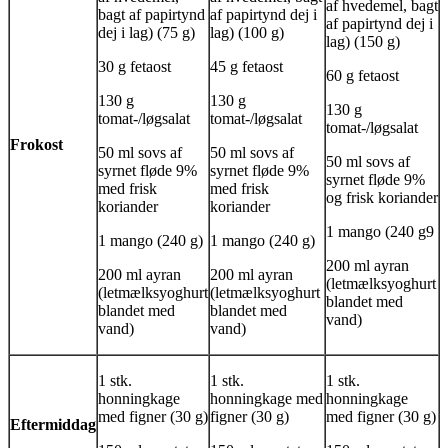
af hvedemel, bagt
bagt af papirtynd
af papirtynd dej i
af papirtynd dej i
dej i lag) (75 g)
lag) (100 g)
lag) (150 g)
30 g fetaost
45 g fetaost
60 g fetaost
130 g
130 g
130 g
tomat-/løgsalat
tomat-/løgsalat
tomat-/løgsalat
Frokost
50 ml sovs af
50 ml sovs af
50 ml sovs af
syrnet fløde 9%
syrnet fløde 9%
syrnet fløde 9%
med frisk
med frisk
og frisk koriander
koriander
koriander
1 mango (240 g9
1 mango (240 g)
1 mango (240 g)
200 ml
ayran
200 ml
ayran
200 ml
ayran
(letmælksyoghurt
(letmælksyoghurt
(letmælksyoghurt
blandet med
blandet med
blandet med
vand)
vand)
vand)
1 stk.
1 stk.
1 stk.
honningkage
honningkage med
honningkage
med figner (30 g)
figner (30 g)
med figner (30 g)
Eftermiddag