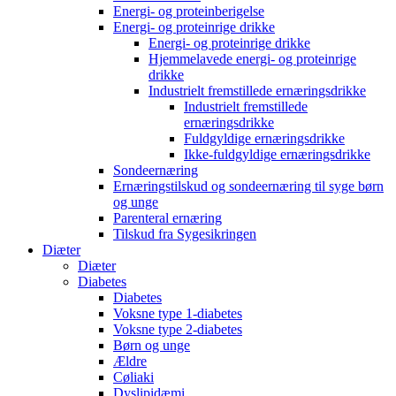
Energi- og proteinberigelse
Energi- og proteinrige drikke
Energi- og proteinrige drikke
Hjemmelavede energi- og proteinrige
drikke
Industrielt fremstillede ernæringsdrikke
Industrielt fremstillede
ernæringsdrikke
Fuldgyldige ernæringsdrikke
Ikke-fuldgyldige ernæringsdrikke
Sondeernæring
Ernæringstilskud og sondeernæring til syge børn
og unge
Parenteral ernæring
Tilskud fra Sygesikringen
Diæter
Diæter
Diabetes
Diabetes
Voksne type 1-diabetes
Voksne type 2-diabetes
Børn og unge
Ældre
Cøliaki
Dyslipidæmi