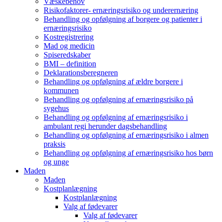
Væskebehov
Risikofaktorer- ernæringsrisiko og underernæring
Behandling og opfølgning af borgere og patienter i
ernæringsrisiko
Kostregistrering
Mad og medicin
Spiseredskaber
BMI – definition
Deklarationsberegneren
Behandling og opfølgning af ældre borgere i
kommunen
Behandling og opfølgning af ernæringsrisiko på
sygehus
Behandling og opfølgning af ernæringsrisiko i
ambulant regi herunder dagsbehandling
Behandling og opfølgning af ernæringsrisiko i almen
praksis
Behandling og opfølgning af ernæringsrisiko hos børn
og unge
Maden
Maden
Kostplanlægning
Kostplanlægning
Valg af fødevarer
Valg af fødevarer