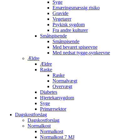
Syge
Ernæringsmæssig risiko
Gravide
Vegetarer
Psykisk sygdom
Fra andre kulturer
Småtspisende
Småtspisende
Med bevaret spiseevne
Med nedsat tygge-synkeevne
Ældre
Ældre
Raske
Raske
Normalvægt
Overvægt
Diabetes
Hjertekarsygdom
Syge
Primærsektor
Dagskostforslag
Dagskostforslag
Normalkost
Normalkost
Normalkost 7 MJ