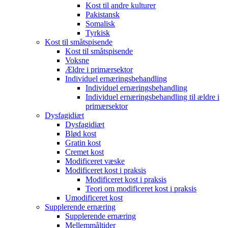
Kost til andre kulturer
Pakistansk
Somalisk
Tyrkisk
Kost til småtspisende
Kost til småtspisende
Voksne
Ældre i primærsektor
Individuel ernæringsbehandling
Individuel ernæringsbehandling
Individuel ernæringsbehandling til ældre i
primærsektor
Dysfagidiæt
Dysfagidiæt
Blød kost
Gratin kost
Cremet kost
Modificeret væske
Modificeret kost i praksis
Modificeret kost i praksis
Teori om modificeret kost i praksis
Umodificeret kost
Supplerende ernæring
Supplerende ernæring
Mellemmåltider