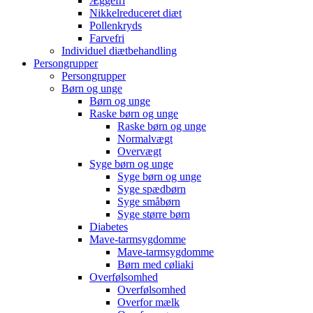
Æggefri
Nikkelreduceret diæt
Pollenkryds
Farvefri
Individuel diætbehandling
Persongrupper
Persongrupper
Børn og unge
Børn og unge
Raske børn og unge
Raske børn og unge
Normalvægt
Overvægt
Syge børn og unge
Syge børn og unge
Syge spædbørn
Syge småbørn
Syge større børn
Diabetes
Mave-tarmsygdomme
Mave-tarmsygdomme
Børn med cøliaki
Overfølsomhed
Overfølsomhed
Overfor mælk