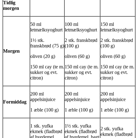
Tidlig
morgen
50 ml
100 ml
150 ml
letmælksyoghurt
letmælksyoghurt
letmælksyoghurt
1½ stk.
2 stk. franskbrød
2 stk. franskbrød
franskbrød (75 g)
(100 g)
(100 g)
Morgen
oliven (20 g)
oliven (60 g)
oliven (60 g)
150 ml
cay
(te m.
150 ml
cay
(te m.
150 ml
cay
(te m.
sukker og evt.
sukker og evt.
sukker og evt.
citron)
citron)
citron)
200 ml
200 ml
200 ml
appelsinjuice
appelsinjuice
appelsinjuice
Formiddag
1 æble (100 g)
1 æble (100 g)
1 æble (100 g)
1 stk.
yufka
1½ stk.
yufka
2 stk.
yufka
ekmek
(fladbrød
ekmek
(fladbrød
ekmek
(fladbrød
af hvedemel,
af hvedemel, bagt