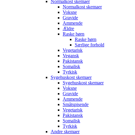
Normalkost skemaer
Normalkost skemaer
Voksne
Gravide
Ammende
Ældre
Raske børn
Raske børn
Særlige forhold
Vegetarisk
Vegansk
Pakistansk
Somalisk
Tyrkisk
Sygehuskost skemaer
Sygehuskost skemaer
Voksne
Gravide
Ammende
Småtspisende
Vegetarisk
Pakistansk
Somalisk
Tyrkisk
Andre skemaer