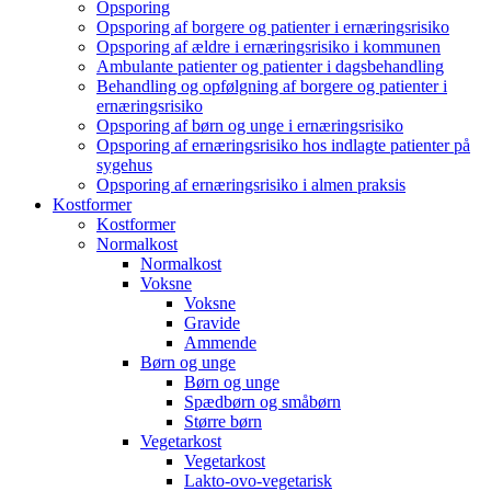
Opsporing
Opsporing af borgere og patienter i ernæringsrisiko
Opsporing af ældre i ernæringsrisiko i kommunen
Ambulante patienter og patienter i dagsbehandling
Behandling og opfølgning af borgere og patienter i
ernæringsrisiko
Opsporing af børn og unge i ernæringsrisiko
Opsporing af ernæringsrisiko hos indlagte patienter på
sygehus
Opsporing af ernæringsrisiko i almen praksis
Kostformer
Kostformer
Normalkost
Normalkost
Voksne
Voksne
Gravide
Ammende
Børn og unge
Børn og unge
Spædbørn og småbørn
Større børn
Vegetarkost
Vegetarkost
Lakto-ovo-vegetarisk