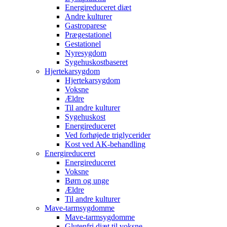
Energireduceret diæt
Andre kulturer
Gastroparese
Prægestationel
Gestationel
Nyresygdom
Sygehuskostbaseret
Hjertekarsygdom
Hjertekarsygdom
Voksne
Ældre
Til andre kulturer
Sygehuskost
Energireduceret
Ved forhøjede triglycerider
Kost ved AK-behandling
Energireduceret
Energireduceret
Voksne
Børn og unge
Ældre
Til andre kulturer
Mave-tarmsygdomme
Mave-tarmsygdomme
Glutenfri diæt til voksne