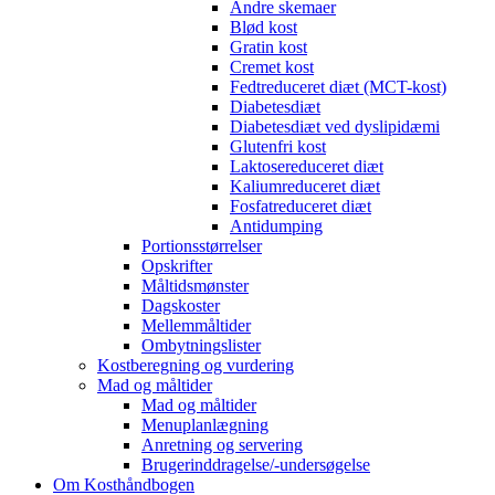
Andre skemaer
Blød kost
Gratin kost
Cremet kost
Fedtreduceret diæt (MCT-kost)
Diabetesdiæt
Diabetesdiæt ved dyslipidæmi
Glutenfri kost
Laktosereduceret diæt
Kaliumreduceret diæt
Fosfatreduceret diæt
Antidumping
Portionsstørrelser
Opskrifter
Måltidsmønster
Dagskoster
Mellemmåltider
Ombytningslister
Kostberegning og vurdering
Mad og måltider
Mad og måltider
Menuplanlægning
Anretning og servering
Brugerinddragelse/-undersøgelse
Om Kosthåndbogen