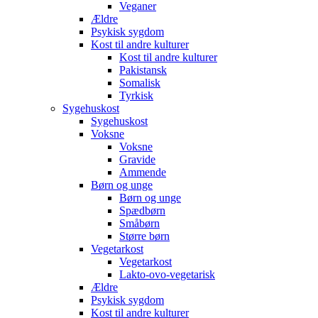
Veganer
Ældre
Psykisk sygdom
Kost til andre kulturer
Kost til andre kulturer
Pakistansk
Somalisk
Tyrkisk
Sygehuskost
Sygehuskost
Voksne
Voksne
Gravide
Ammende
Børn og unge
Børn og unge
Spædbørn
Småbørn
Større børn
Vegetarkost
Vegetarkost
Lakto-ovo-vegetarisk
Ældre
Psykisk sygdom
Kost til andre kulturer