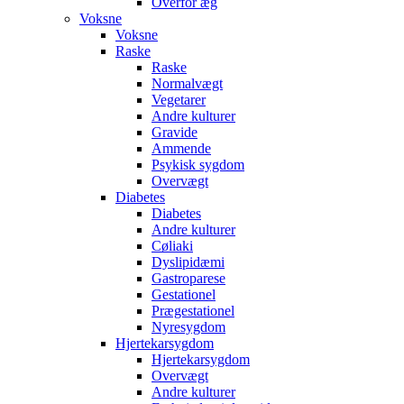
Overfor æg
Voksne
Voksne
Raske
Raske
Normalvægt
Vegetarer
Andre kulturer
Gravide
Ammende
Psykisk sygdom
Overvægt
Diabetes
Diabetes
Andre kulturer
Cøliaki
Dyslipidæmi
Gastroparese
Gestationel
Prægestationel
Nyresygdom
Hjertekarsygdom
Hjertekarsygdom
Overvægt
Andre kulturer