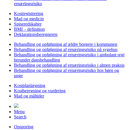
ernæringsrisiko
Kostregistrering
Mad og medicin
Spiseredskaber
BMI – definition
Deklarationsberegneren
Behandling og opfølgning af ældre borgere i kommunen
Behandling og opfølgning af ernæringsrisiko på sygehus
Behandling og opfølgning af ernæringsrisiko i ambulant regi
herunder dagsbehandling
Behandling og opfølgning af ernæringsrisiko i almen praksis
Behandling og opfølgning af ernæringsrisiko hos børn og
unge
Kostplanlægning
Kostberegning og vurdering
Mad og måltider
Menu
Search
Opsporing