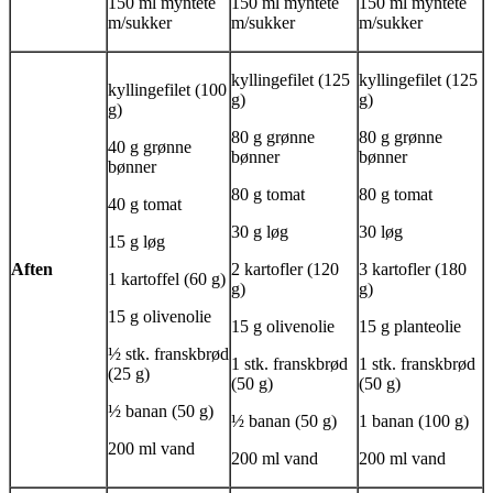
150 ml myntete
150 ml myntete
150 ml myntete
m/sukker
m/sukker
m/sukker
kyllingefilet (125
kyllingefilet (125
kyllingefilet (100
g)
g)
g)
80 g grønne
80 g grønne
40 g grønne
bønner
bønner
bønner
80 g tomat
80 g tomat
40 g tomat
30 g løg
30 løg
15 g løg
Aften
2 kartofler (120
3 kartofler (180
1 kartoffel (60 g)
g)
g)
15 g olivenolie
15 g olivenolie
15 g planteolie
½ stk. franskbrød
1 stk. franskbrød
1 stk. franskbrød
(25 g)
(50 g)
(50 g)
½ banan (50 g)
½ banan (50 g)
1 banan (100 g)
200 ml vand
200 ml vand
200 ml vand