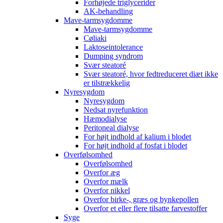
Forhøjede triglycerider
AK-behandling
Mave-tarmsygdomme
Mave-tarmsygdomme
Cøliaki
Laktoseintolerance
Dumping syndrom
Svær steatoré
Svær steatoré, hvor fedtreduceret diæt ikke
er tilstrækkelig
Nyresygdom
Nyresygdom
Nedsat nyrefunktion
Hæmodialyse
Peritoneal dialyse
For højt indhold af kalium i blodet
For højt indhold af fosfat i blodet
Overfølsomhed
Overfølsomhed
Overfor æg
Overfor mælk
Overfor nikkel
Overfor birke-, græs og bynkepollen
Overfor et eller flere tilsatte farvestoffer
Syge