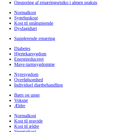
Opsporing af ernæringsrisiko i almen praksis
Normalkost
Sygehuskost
Kost til småtspisende
Dysfagidiæt
Supplerende ernæring
Diabetes
Hjertekarsygdom
Energireduceret
Mave-tarmsygdomme
Nyresygdom
Overfølsomhed
Individuel diætbehandling
Børn og unge
Voksne
Ældre
Normalkost
Kost til gravide
Kost til ældre
Vegetarkost