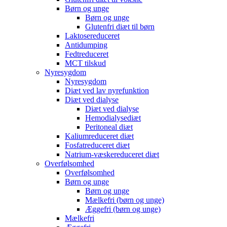
Børn og unge
Børn og unge
Glutenfri diæt til børn
Laktosereduceret
Antidumping
Fedtreduceret
MCT tilskud
Nyresygdom
Nyresygdom
Diæt ved lav nyrefunktion
Diæt ved dialyse
Diæt ved dialyse
Hemodialysediæt
Peritoneal diæt
Kaliumreduceret diæt
Fosfatreduceret diæt
Natrium-væskereduceret diæt
Overfølsomhed
Overfølsomhed
Børn og unge
Børn og unge
Mælkefri (børn og unge)
Æggefri (børn og unge)
Mælkefri