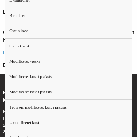
Dysfagidiæt
Litteratur og links
Blød kost
Gratin kost
Ovesen L, Allingstrup L, Poulsen I. Ernæring og diætetik. Nyt
Nordisk Forlag Arnold Busck 2011.
Cremet kost
Lægemiddelkataloget
Modificeret væske
Er fagligt opdateret i 2023
Modificeret kost i praksis
Modificeret kost i praksis
Kontakt
kosthaandbogen@kost.dk
Teori om modificeret kost i praksis
Kost og Ernæringsforbundet
Holmbladsgade 70
Umodificeret kost
2300 København S
3163 6600