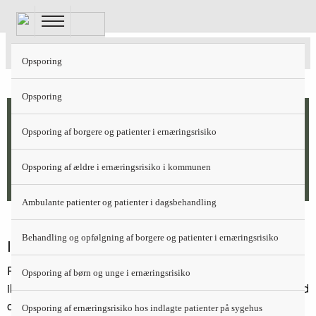
Gå
til
hovedindhold
Parenteral ernæring
Opsporing
Opsporing
Parenteral ernæring bør primært anvendes til
Opsporing af borgere og patienter i ernæringsrisiko
patienter, hvor fødetilførsel af naturlig vej, dvs.
oralt eller gennem sonde ikke er muligt eller
Opsporing af ældre i ernæringsrisiko i kommunen
ønskelig.
Ambulante patienter og patienter i dagsbehandling
Behandling og opfølgning af borgere og patienter i ernæringsrisiko
Indikation
Parenteral ernæring (PE) ordineres, hvor sondeernæring
Opsporing af børn og unge i ernæringsrisiko
ikke er ønsket, muligt eller tilstrækkeligt, fx hos patienter med
obstruktion højt i mave-tarmkanalen, som skal forberedes til
Opsporing af ernæringsrisiko hos indlagte patienter på sygehus