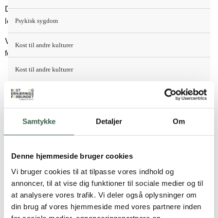
Den totale væskeomsætning anslås til 30-40 ml. pr. kg
legemsvægt
Psykisk sygdom
Væskebehovet øges ved feber, opkastninger, diaré og
Kost til andre kulturer
forbrændinger, se
Væskebehov
.
Kost til andre kulturer
Fordeling af måltider
Pakistansk
PE gives kontinuert. Tiden til indgivelse er almindeligvis 10-
14 timer, men kan variere afhængig af mængde, type af
Somalisk
Samtykke
Detaljer
Om
produkt og patientens stresstilstand.
Tyrkisk
Denne hjemmeside bruger cookies
Indholdslister
Sygehuskost
Vi bruger cookies til at tilpasse vores indhold og
annoncer, til at vise dig funktioner til sociale medier og til
De forskellige ernæringsfirmaer har hjemmesider, hvor der
Sygehuskost
at analysere vores trafik. Vi deler også oplysninger om
er oplysninger om indholdet af energi og næringsstoffer.
din brug af vores hjemmeside med vores partnere inden
Voksne
for sociale medier, annonceringspartnere og