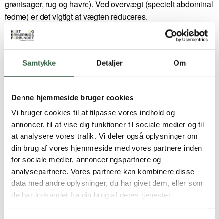
grøntsager, rug og havre). Ved overvægt (specielt abdominal
fedme) er det vigtigt at vægten reduceres.
Energiindholdet i kosten skal svare til patientens aktuelle
behov
Energi og proteinbehov
.
Samtykke
Detaljer
Om
Energiprocentfordelingen ser således ud:
Denne hjemmeside bruger cookies
Vi bruger cookies til at tilpasse vores indhold og
annoncer, til at vise dig funktioner til sociale medier og til
Fordeling af måltider
at analysere vores trafik. Vi deler også oplysninger om
din brug af vores hjemmeside med vores partnere inden
Diabetesdiæten er sammensat af 3 hovedmåltider og 2-3
for sociale medier, annonceringspartnere og
mellemmåltider. Måltidsfordelingen og den medicinske
analysepartnere. Vores partnere kan kombinere disse
behandling må tilpasses hinanden.
data med andre oplysninger, du har givet dem, eller som
de har indsamlet fra din brug af deres tjenester.
Valg af sammensatte fødevarer