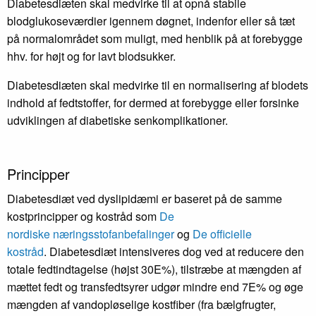
Diabetesdiæten skal medvirke til at opnå stabile
blodglukoseværdier igennem døgnet, indenfor eller så tæt
på normalområdet som muligt, med henblik på at forebygge
hhv. for højt og for lavt blodsukker.
Diabetesdiæten skal medvirke til en normalisering af blodets
indhold af fedtstoffer, for dermed at forebygge eller forsinke
udviklingen af diabetiske senkomplikationer.
Principper
Diabetesdiæt ved dyslipidæmi er baseret på de samme
kostprincipper og kostråd som
De
nordiske næringsstofanbefalinger
og
De officielle
kostråd
. Diabetesdiæt intensiveres dog ved at reducere den
totale fedtindtagelse (højst 30E%), tilstræbe at mængden af
mættet fedt og transfedtsyrer udgør mindre end 7E% og øge
mængden af vandopløselige kostfiber (fra bælgfrugter,