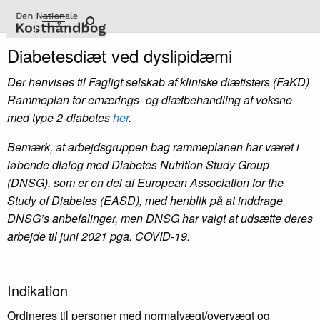
Gå
til
hovedindhold
Diabetesdiæt ved dyslipidæmi
Der henvises til Fagligt selskab af kliniske diætisters (FaKD)
Rammeplan for ernærings- og diætbehandling af voksne
med type 2-diabetes
her
.
Bemærk, at arbejdsgruppen bag rammeplanen har været i
løbende dialog med Diabetes Nutrition Study Group
(DNSG), som er en del af European Association for the
Study of Diabetes (EASD), med henblik på at inddrage
DNSG’s anbefalinger, men DNSG har valgt at udsætte deres
arbejde til juni 2021 pga. COVID-19.
Indikation
Ordineres til personer med normalvægt/overvægt og