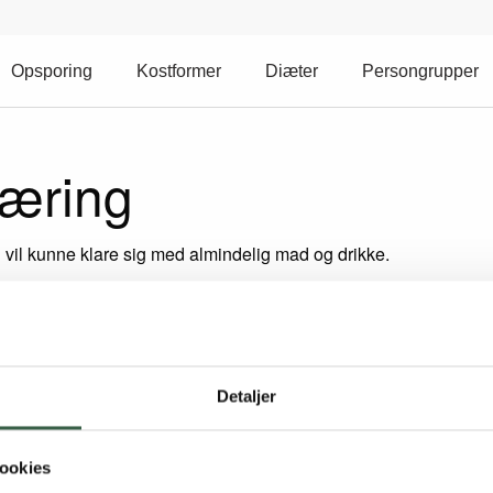
Opsporing
Kostformer
Diæter
Persongrupper
næring
 vil kunne klare sig med almindelig mad og drikke.
ringsrisiko - vil der dog ofte være brug for supplerende ernæring
 for at sikre et tilstrækkeligt energiindtag. Mellemmåltiderne 
Detaljer
ookies