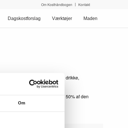
Om Kosthåndbogen
Kontakt
Dagskostforslag
Værktøjer
Maden
 i form af energi- og proteinrige drikke,
for de småtspisende bør udgøre ca. 50% af den
Om