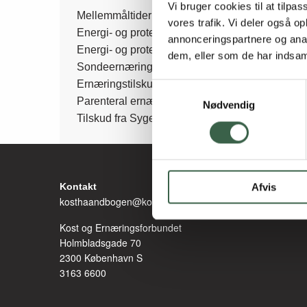
Vi bruger cookies til at tilpas
Side
Mellemmåltider
vores trafik. Vi deler også 
Energi- og proteinberigelse
annonceringspartnere og anal
Energi- og proteinrige drikke
menu
dem, eller som de har indsaml
Sondeernæring
Ernæringstilskud og sondeernæring til syge bø
Samtykkevalg
Parenteral ernæring
Nødvendig
Tilskud fra Sygesikringen
Kontakt
Afvis
kosthaandbogen@kost.dk
Kost og Ernæringsforbundet
Holmbladsgade 70
2300 København S
3163 6600