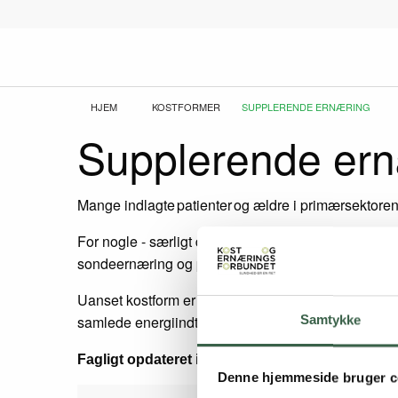
Gå
til
hovedindhold
Brødkrumme
HJEM
KOSTFORMER
CURRENT:
SUPPLERENDE ERNÆRING
Supplerende er
Mange indlagte patienter og ældre i primærsektoren
For nogle - særligt de der er småtspisende og i ernæ
sondeernæring og parenteral ernæring.
Uanset kostform er mellemmåltider af stor betydning
samlede energiindtagelse.
Samtykke
Fagligt opdateret i 2023
Denne hjemmeside bruger c