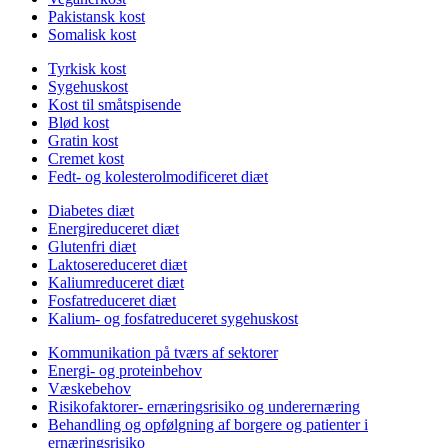
Pakistansk kost
Somalisk kost
Tyrkisk kost
Sygehuskost
Kost til småtspisende
Blød kost
Gratin kost
Cremet kost
Fedt- og kolesterolmodificeret diæt
Diabetes diæt
Energireduceret diæt
Glutenfri diæt
Laktosereduceret diæt
Kaliumreduceret diæt
Fosfatreduceret diæt
Kalium- og fosfatreduceret sygehuskost
Kommunikation på tværs af sektorer
Energi- og proteinbehov
Væskebehov
Risikofaktorer- ernæringsrisiko og underernæring
Behandling og opfølgning af borgere og patienter i
ernæringsrisiko