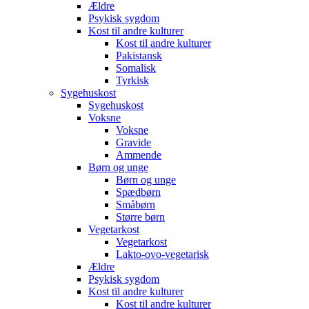
Ældre
Psykisk sygdom
Kost til andre kulturer
Kost til andre kulturer
Pakistansk
Somalisk
Tyrkisk
Sygehuskost
Sygehuskost
Voksne
Voksne
Gravide
Ammende
Børn og unge
Børn og unge
Spædbørn
Småbørn
Større børn
Vegetarkost
Vegetarkost
Lakto-ovo-vegetarisk
Ældre
Psykisk sygdom
Kost til andre kulturer
Kost til andre kulturer