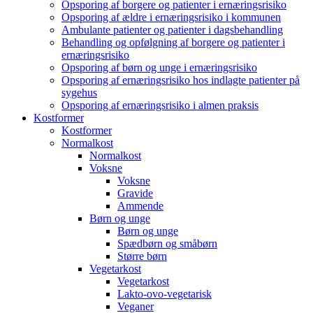
Opsporing af borgere og patienter i ernæringsrisiko
Opsporing af ældre i ernæringsrisiko i kommunen
Ambulante patienter og patienter i dagsbehandling
Behandling og opfølgning af borgere og patienter i
ernæringsrisiko
Opsporing af børn og unge i ernæringsrisiko
Opsporing af ernæringsrisiko hos indlagte patienter på
sygehus
Opsporing af ernæringsrisiko i almen praksis
Kostformer
Kostformer
Normalkost
Normalkost
Voksne
Voksne
Gravide
Ammende
Børn og unge
Børn og unge
Spædbørn og småbørn
Større børn
Vegetarkost
Vegetarkost
Lakto-ovo-vegetarisk
Veganer