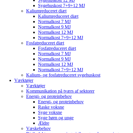
Sygehuskost 12 MJ
Sygehuskost 7+9+12 MJ
Kaliumreduceret diæt
Kaliumreduceret diæt
Normalkost 7 MJ
Normalkost 9 MJ
Normalkost 12 MJ
Normalkost 7+9+12 MJ
Fosfatreduceret diæt
Fosfatreduceret diæt
Normalkost 7 MJ
Normalkost 9 MJ
Normalkost 12 MJ
Normalkost 7+9+12 MJ
Kalium- og fosfatreduceret sygehuskost
Værktøjer
Værktøjer
Kommunikation på tværs af sektorer
Energi- og proteinbehov
Energi- og proteinbehov
Raske voksne
Syge voksne
Syge børn og unge
Ældre
Væskebehov