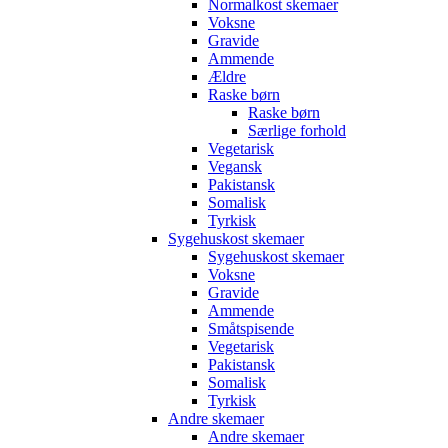
Normalkost skemaer
Voksne
Gravide
Ammende
Ældre
Raske børn
Raske børn
Særlige forhold
Vegetarisk
Vegansk
Pakistansk
Somalisk
Tyrkisk
Sygehuskost skemaer
Sygehuskost skemaer
Voksne
Gravide
Ammende
Småtspisende
Vegetarisk
Pakistansk
Somalisk
Tyrkisk
Andre skemaer
Andre skemaer