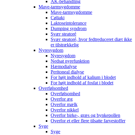
AK-behandling
Mave-tarmsygdomme
Mave-tarmsygdomme
Cøliaki
Laktoseintolerance
Dumping syndrom
Svær steatoré
Svær steatoré, hvor fedtreduceret diæt ikke
er tilstrækkelig
Nyresygdom
Nyresygdom
Nedsat nyrefunktion
Hæmodialyse
Peritoneal dialyse
For højt indhold af kalium i blodet
For højt indhold af fosfat i blodet
Overfølsomhed
Overfølsomhed
Overfor æg
Overfor mælk
Overfor nikkel
Overfor birke-, græs og bynkepollen
Overfor et eller flere tilsatte farvestoffer
Syge
Syge