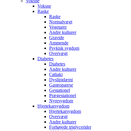
Voksne
Voksne
Raske
Raske
Normalvægt
Vegetarer
Andre kulturer
Gravide
Ammende
Psykisk sygdom
Overvægt
Diabetes
Diabetes
Andre kulturer
Cøliaki
Dyslipidæmi
Gastroparese
Gestationel
Prægestationel
Nyresygdom
Hjertekarsygdom
Hjertekarsygdom
Overvægt
Andre kulturer
Forhøjede triglycerider