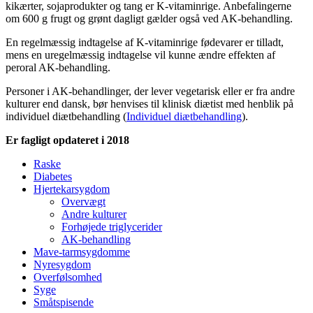
kikærter, sojaprodukter og tang er K-vitaminrige. Anbefalingerne
om 600 g frugt og grønt dagligt gælder også ved AK-behandling.
En regelmæssig indtagelse af K-vitaminrige fødevarer er tilladt,
mens en uregelmæssig indtagelse vil kunne ændre effekten af
peroral AK-behandling.
Personer i AK-behandlinger, der lever vegetarisk eller er fra andre
kulturer end dansk, bør henvises til klinisk diætist med henblik på
individuel diætbehandling (
Individuel diætbehandling
).
Er fagligt opdateret i 2018
Raske
Diabetes
Side
Hjertekarsygdom
menu
Overvægt
Andre kulturer
Forhøjede triglycerider
AK-behandling
Mave-tarmsygdomme
Nyresygdom
Overfølsomhed
Syge
Småtspisende