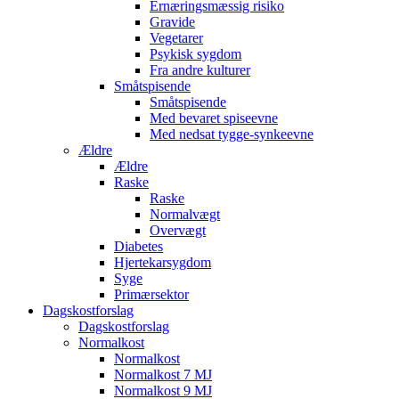
Ernæringsmæssig risiko
Gravide
Vegetarer
Psykisk sygdom
Fra andre kulturer
Småtspisende
Småtspisende
Med bevaret spiseevne
Med nedsat tygge-synkeevne
Ældre
Ældre
Raske
Raske
Normalvægt
Overvægt
Diabetes
Hjertekarsygdom
Syge
Primærsektor
Dagskostforslag
Dagskostforslag
Normalkost
Normalkost
Normalkost 7 MJ
Normalkost 9 MJ