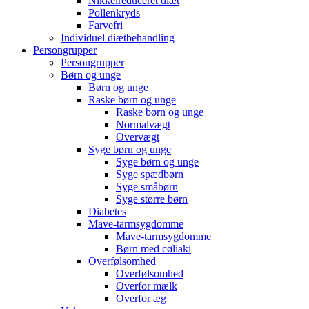
Nikkelreduceret diæt
Pollenkryds
Farvefri
Individuel diætbehandling
Persongrupper
Persongrupper
Børn og unge
Børn og unge
Raske børn og unge
Raske børn og unge
Normalvægt
Overvægt
Syge børn og unge
Syge børn og unge
Syge spædbørn
Syge småbørn
Syge større børn
Diabetes
Mave-tarmsygdomme
Mave-tarmsygdomme
Børn med cøliaki
Overfølsomhed
Overfølsomhed
Overfor mælk
Overfor æg