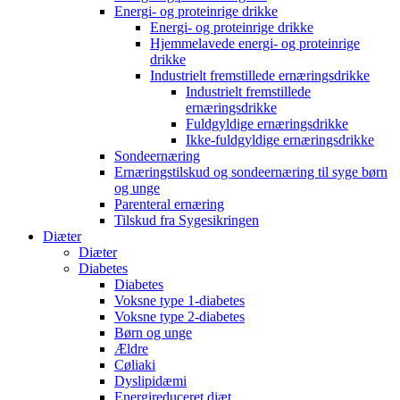
Energi- og proteinrige drikke
Energi- og proteinrige drikke
Hjemmelavede energi- og proteinrige
drikke
Industrielt fremstillede ernæringsdrikke
Industrielt fremstillede
ernæringsdrikke
Fuldgyldige ernæringsdrikke
Ikke-fuldgyldige ernæringsdrikke
Sondeernæring
Ernæringstilskud og sondeernæring til syge børn
og unge
Parenteral ernæring
Tilskud fra Sygesikringen
Diæter
Diæter
Diabetes
Diabetes
Voksne type 1-diabetes
Voksne type 2-diabetes
Børn og unge
Ældre
Cøliaki
Dyslipidæmi
Energireduceret diæt