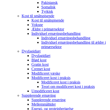
Pakistansk
Somalisk
Tyrkisk
Kost til småtspisende
Kost til småtspisende
Voksne
Ældre i primærsektor
Individuel ernæringsbehandling
Individuel ernæringsbehandling
Individuel ernæringsbehandling til ældre i
primærsektor
Dysfagidiæt
Dysfagidiæt
Blød kost
Gratin kost
Cremet kost
Modificeret væske
Modificeret kost i praksis
Modificeret kost i praksis
Teori om modificeret kost i praksis
Umodificeret kost
Supplerende ernæring
Supplerende ernæring
Mellemmåltider
Energi- og proteinberigelse