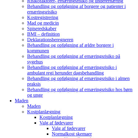
Risikofaktorer- ernæringsrisiko og underernæring
Behandling og opfølgning af borgere og patienter i
ernæringsrisiko
Kostregistrering
Mad og medicin
Spiseredskaber
BMI – definition
Deklarationsberegneren
Behandling og opfølgning af ældre borgere i
kommunen
Behandling og opfølgning af ernæringsrisiko på
sygehus
Behandling og opfølgning af ernæringsrisiko i
ambulant regi herunder dagsbehandling
Behandling og opfølgning af ernæringsrisiko i almen
praksis
Behandling og opfølgning af ernæringsrisiko hos børn
og unge
Maden
Maden
Kostplanlægning
Kostplanlægning
Valg af fødevarer
Valg af fødevarer
Normalkost skemaer