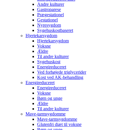
Andre kulturer
Gastroparese
Prægestationel
Gestationel
Nyresygdom
Sygehuskostbaseret
Hjertekarsygdom
Hjertekarsygdom
Voksne
Ældre
Til andre kulturer
Sygehuskost
Energireduceret
Ved forhøjede triglycerider
Kost ved AK-behandling
Energireduceret
Energireduceret
Voksne
Børn og unge
Ældre
Til andre kulturer
Mave-tarmsygdomme
Mave-tarmsygdomme
Glutenfri diæt til voksne
Børn og unge