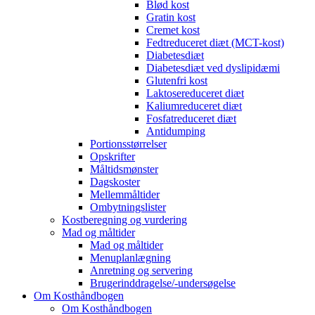
Blød kost
Gratin kost
Cremet kost
Fedtreduceret diæt (MCT-kost)
Diabetesdiæt
Diabetesdiæt ved dyslipidæmi
Glutenfri kost
Laktosereduceret diæt
Kaliumreduceret diæt
Fosfatreduceret diæt
Antidumping
Portionsstørrelser
Opskrifter
Måltidsmønster
Dagskoster
Mellemmåltider
Ombytningslister
Kostberegning og vurdering
Mad og måltider
Mad og måltider
Menuplanlægning
Anretning og servering
Brugerinddragelse/-undersøgelse
Om Kosthåndbogen
Om Kosthåndbogen