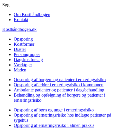
Gå
Søg
til
Om Kosthåndbogen
hovedindhold
Kontakt
Kosthåndbogen.dk
Opsporing
Kostformer
Diæter
Persongrupper
Dagskostforslag
Værktøjer
Maden
Opsporing af borgere og patienter i ernæringsrisiko
Opsporing af ældre i ernæringsrisiko i kommunen
Ambulante patienter og patienter i dagsbehandling
Behandling og opfølgning af borgere og patienter i
ernæringsrisiko
Opsporing af børn og unge i ernæringsrisiko
Opsporing af ernæringsrisiko hos indlagte patienter på
sygehus
Opsporing af ernæringsrisiko i almen praksis