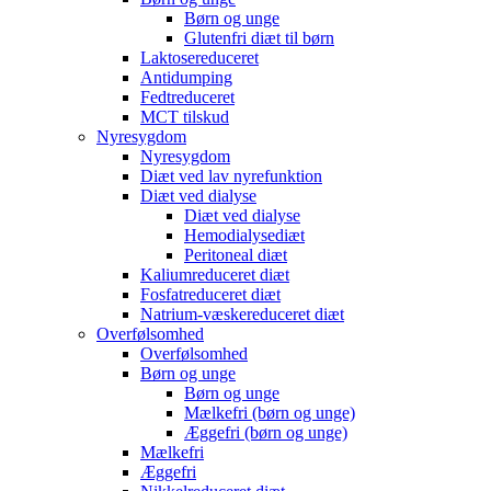
Børn og unge
Glutenfri diæt til børn
Laktosereduceret
Antidumping
Fedtreduceret
MCT tilskud
Nyresygdom
Nyresygdom
Diæt ved lav nyrefunktion
Diæt ved dialyse
Diæt ved dialyse
Hemodialysediæt
Peritoneal diæt
Kaliumreduceret diæt
Fosfatreduceret diæt
Natrium-væskereduceret diæt
Overfølsomhed
Overfølsomhed
Børn og unge
Børn og unge
Mælkefri (børn og unge)
Æggefri (børn og unge)
Mælkefri
Æggefri