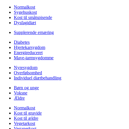
Normalkost
Sygehuskost
Kost til småtspisende
Dysfagidiæt
Supplerende ernæring
Diabetes
Hjertekarsygdom
Energireduceret
Mave-tarmsygdomme
Nyresygdom
Overfølsomhed
Individuel diætbehandling
Børn og unge
Voksne
Ældre
Normalkost
Kost til gravide
Kost til ældre
Vegetarkost
Veganerkost