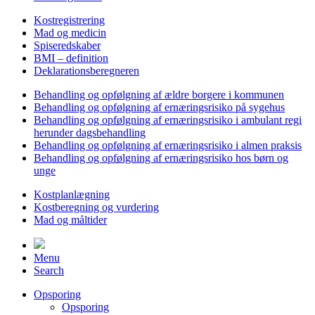
Kostregistrering
Mad og medicin
Spiseredskaber
BMI – definition
Deklarationsberegneren
Behandling og opfølgning af ældre borgere i kommunen
Behandling og opfølgning af ernæringsrisiko på sygehus
Behandling og opfølgning af ernæringsrisiko i ambulant regi
herunder dagsbehandling
Behandling og opfølgning af ernæringsrisiko i almen praksis
Behandling og opfølgning af ernæringsrisiko hos børn og
unge
Kostplanlægning
Kostberegning og vurdering
Mad og måltider
Menu
Search
Opsporing
Opsporing