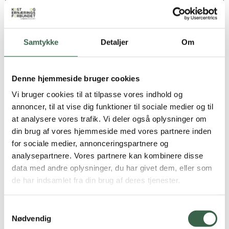
barnet, fordi mors/fars mad giver tryghed.
For en del børn er måltiderne noget ‘intimt’, og
unødig indblanding fra personalets side kan
Samtykke
Detaljer
Om
ødelægge lysten til at spise.
Ernæring af syge børn og unge er en
Denne hjemmeside bruger cookies
ressourcekrævende tværfaglig opgave, som
Vi bruger cookies til at tilpasse vores indhold og
må inddrage barnet, dets forældre, køkken- og
annoncer, til at vise dig funktioner til sociale medier og til
plejepersonale, kliniske diætister samt læger.
at analysere vores trafik. Vi deler også oplysninger om
din brug af vores hjemmeside med vores partnere inden
for sociale medier, annonceringspartnere og
analysepartnere. Vores partnere kan kombinere disse
Indikation
data med andre oplysninger, du har givet dem, eller som
Kostform vælges på grundlag af barnets/den unges tilstand,
de har indsamlet fra din brug af deres tjenester.
alder, sædvanlige kostvaner, struktur og konsistens, appetit
og eventuelle spiseproblemer, som fx nedsat synkeevne.
Samtykkevalg
Kostformen skal være alderssvarende og appetitvækkende,
Nødvendig