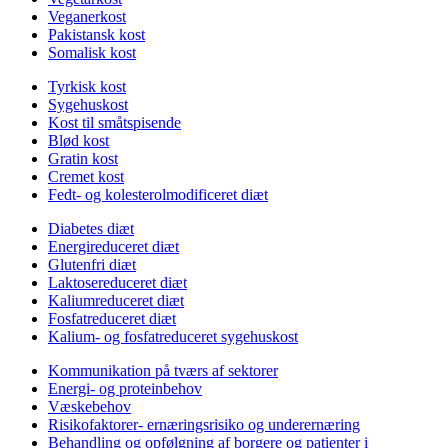
Veganerkost
Pakistansk kost
Somalisk kost
Tyrkisk kost
Sygehuskost
Kost til småtspisende
Blød kost
Gratin kost
Cremet kost
Fedt- og kolesterolmodificeret diæt
Diabetes diæt
Energireduceret diæt
Glutenfri diæt
Laktosereduceret diæt
Kaliumreduceret diæt
Fosfatreduceret diæt
Kalium- og fosfatreduceret sygehuskost
Kommunikation på tværs af sektorer
Energi- og proteinbehov
Væskebehov
Risikofaktorer- ernæringsrisiko og underernæring
Behandling og opfølgning af borgere og patienter i