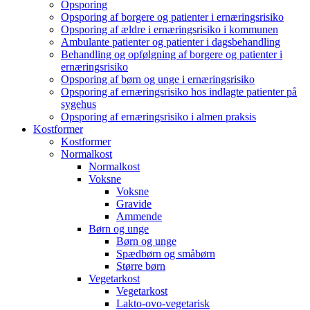
Opsporing
Opsporing af borgere og patienter i ernæringsrisiko
Opsporing af ældre i ernæringsrisiko i kommunen
Ambulante patienter og patienter i dagsbehandling
Behandling og opfølgning af borgere og patienter i
ernæringsrisiko
Opsporing af børn og unge i ernæringsrisiko
Opsporing af ernæringsrisiko hos indlagte patienter på
sygehus
Opsporing af ernæringsrisiko i almen praksis
Kostformer
Kostformer
Normalkost
Normalkost
Voksne
Voksne
Gravide
Ammende
Børn og unge
Børn og unge
Spædbørn og småbørn
Større børn
Vegetarkost
Vegetarkost
Lakto-ovo-vegetarisk