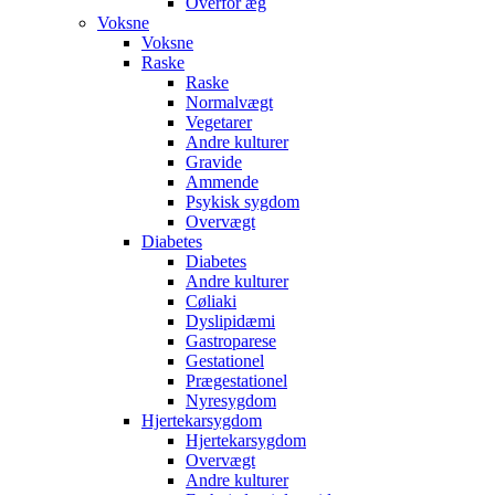
Overfor æg
Voksne
Voksne
Raske
Raske
Normalvægt
Vegetarer
Andre kulturer
Gravide
Ammende
Psykisk sygdom
Overvægt
Diabetes
Diabetes
Andre kulturer
Cøliaki
Dyslipidæmi
Gastroparese
Gestationel
Prægestationel
Nyresygdom
Hjertekarsygdom
Hjertekarsygdom
Overvægt
Andre kulturer