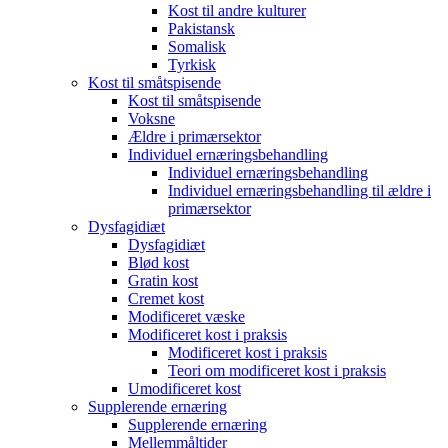
Kost til andre kulturer
Pakistansk
Somalisk
Tyrkisk
Kost til småtspisende
Kost til småtspisende
Voksne
Ældre i primærsektor
Individuel ernæringsbehandling
Individuel ernæringsbehandling
Individuel ernæringsbehandling til ældre i
primærsektor
Dysfagidiæt
Dysfagidiæt
Blød kost
Gratin kost
Cremet kost
Modificeret væske
Modificeret kost i praksis
Modificeret kost i praksis
Teori om modificeret kost i praksis
Umodificeret kost
Supplerende ernæring
Supplerende ernæring
Mellemmåltider