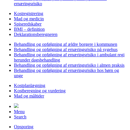
ernæringsrisiko
Kostregistrering
Mad og medicin
Spiseredskaber
BMI – definition
Deklarationsberegneren
Behandling og opfølgning af ældre borgere i kommunen
Behandling og opfølgning af ernæringsrisiko på sygehus
Behandling og opfølgning af ernæringsrisiko i ambulant regi
herunder dagsbehandling
Behandling og opfølgning af ernæringsrisiko i almen praksis
Behandling og opfølgning af ernæringsrisiko hos børn og
unge
Kostplanlægning
Kostberegning og vurdering
Mad og måltider
Menu
Search
Opsporing