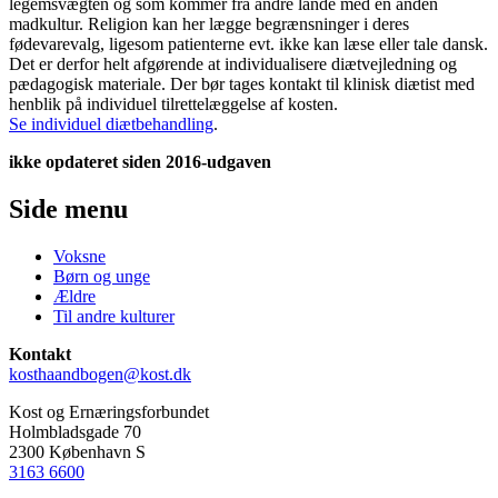
legemsvægten og som kommer fra andre lande med en anden
madkultur. Religion kan her lægge begrænsninger i deres
fødevarevalg, ligesom patienterne evt. ikke kan læse eller tale dansk.
Det er derfor helt afgørende at individualisere diætvejledning og
pædagogisk materiale. Der bør tages kontakt til klinisk diætist med
henblik på individuel tilrettelæggelse af kosten.
Se individuel diætbehandling
.
ikke opdateret siden 2016-udgaven
Side menu
Voksne
Børn og unge
Ældre
Til andre kulturer
Kontakt
kosthaandbogen@kost.dk
Kost og Ernæringsforbundet
Holmbladsgade 70
2300 København S
3163 6600