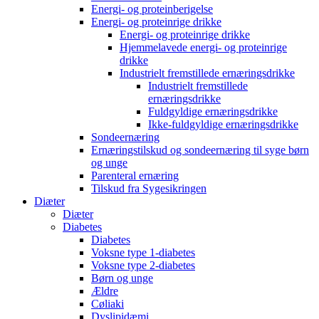
Energi- og proteinberigelse
Energi- og proteinrige drikke
Energi- og proteinrige drikke
Hjemmelavede energi- og proteinrige
drikke
Industrielt fremstillede ernæringsdrikke
Industrielt fremstillede
ernæringsdrikke
Fuldgyldige ernæringsdrikke
Ikke-fuldgyldige ernæringsdrikke
Sondeernæring
Ernæringstilskud og sondeernæring til syge børn
og unge
Parenteral ernæring
Tilskud fra Sygesikringen
Diæter
Diæter
Diabetes
Diabetes
Voksne type 1-diabetes
Voksne type 2-diabetes
Børn og unge
Ældre
Cøliaki
Dyslipidæmi