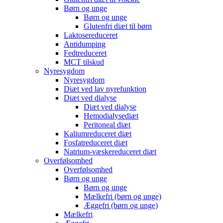
Børn og unge
Børn og unge
Glutenfri diæt til børn
Laktosereduceret
Antidumping
Fedtreduceret
MCT tilskud
Nyresygdom
Nyresygdom
Diæt ved lav nyrefunktion
Diæt ved dialyse
Diæt ved dialyse
Hemodialysediæt
Peritoneal diæt
Kaliumreduceret diæt
Fosfatreduceret diæt
Natrium-væskereduceret diæt
Overfølsomhed
Overfølsomhed
Børn og unge
Børn og unge
Mælkefri (børn og unge)
Æggefri (børn og unge)
Mælkefri