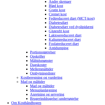
Andre skemaer
Blød kost
Gratin kost
Cremet kost
Fedtreduceret diæt (MCT-kost)
Diabetesdiæt
Diabetesdiæt ved dyslipidæmi
Glutenfri kost
Laktosereduceret diæt
Kaliumreduceret diæt
Fosfatreduceret diæt
Antidumping
Portionsstørrelser
Opskrifter
Måltidsmønster
Dagskoster
Mellemmåltider
Ombytningslister
Kostberegning og vurdering
Mad og måltider
Mad og måltider
Menuplanlægning
Anretning og servering
Brugerinddragelse/-undersøgelse
Om Kosthåndbogen