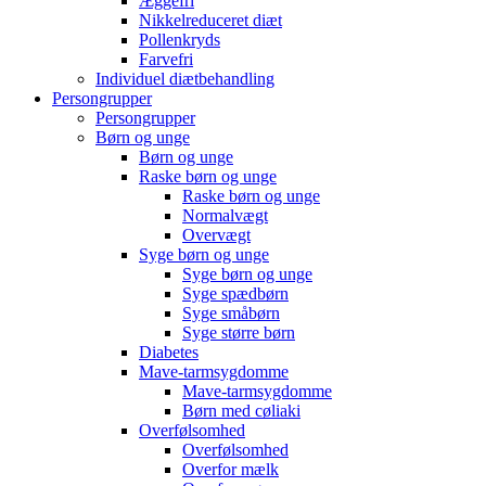
Æggefri
Nikkelreduceret diæt
Pollenkryds
Farvefri
Individuel diætbehandling
Persongrupper
Persongrupper
Børn og unge
Børn og unge
Raske børn og unge
Raske børn og unge
Normalvægt
Overvægt
Syge børn og unge
Syge børn og unge
Syge spædbørn
Syge småbørn
Syge større børn
Diabetes
Mave-tarmsygdomme
Mave-tarmsygdomme
Børn med cøliaki
Overfølsomhed
Overfølsomhed
Overfor mælk