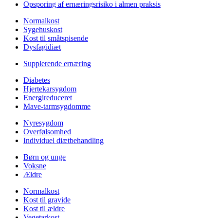
Opsporing af ernæringsrisiko i almen praksis
Normalkost
Sygehuskost
Kost til småtspisende
Dysfagidiæt
Supplerende ernæring
Diabetes
Hjertekarsygdom
Energireduceret
Mave-tarmsygdomme
Nyresygdom
Overfølsomhed
Individuel diætbehandling
Børn og unge
Voksne
Ældre
Normalkost
Kost til gravide
Kost til ældre
Vegetarkost