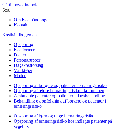
Gå til hovedindhold
Søg
Om Kosthåndbogen
Kontakt
Kosthåndbogen.dk
Opsporing
Kostformer
Diæter
Persongrupper
Dagskostforslag
Værktøjer
Maden
Opsporing af borgere og patienter i ernæringsrisiko
Opsporing af ældre i ernæringsrisiko i kommunen
Ambulante patienter og patienter i dagsbehandling
Behandling og opfølgning af borgere og patienter i
ernæringsrisiko
Opsporing af børn og unge i ernæringsrisiko
Opsporing af ernæringsrisiko hos indlagte patienter på
sygehus