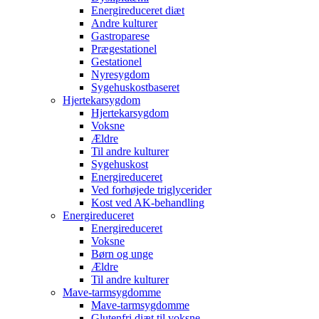
Energireduceret diæt
Andre kulturer
Gastroparese
Prægestationel
Gestationel
Nyresygdom
Sygehuskostbaseret
Hjertekarsygdom
Hjertekarsygdom
Voksne
Ældre
Til andre kulturer
Sygehuskost
Energireduceret
Ved forhøjede triglycerider
Kost ved AK-behandling
Energireduceret
Energireduceret
Voksne
Børn og unge
Ældre
Til andre kulturer
Mave-tarmsygdomme
Mave-tarmsygdomme
Glutenfri diæt til voksne