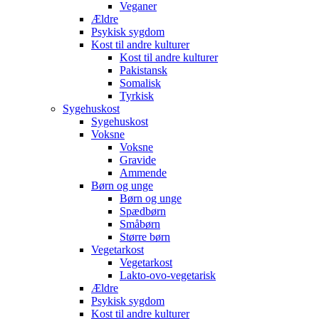
Veganer
Ældre
Psykisk sygdom
Kost til andre kulturer
Kost til andre kulturer
Pakistansk
Somalisk
Tyrkisk
Sygehuskost
Sygehuskost
Voksne
Voksne
Gravide
Ammende
Børn og unge
Børn og unge
Spædbørn
Småbørn
Større børn
Vegetarkost
Vegetarkost
Lakto-ovo-vegetarisk
Ældre
Psykisk sygdom
Kost til andre kulturer