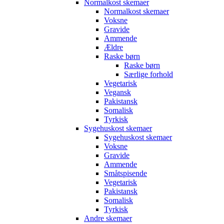
Normalkost skemaer
Normalkost skemaer
Voksne
Gravide
Ammende
Ældre
Raske børn
Raske børn
Særlige forhold
Vegetarisk
Vegansk
Pakistansk
Somalisk
Tyrkisk
Sygehuskost skemaer
Sygehuskost skemaer
Voksne
Gravide
Ammende
Småtspisende
Vegetarisk
Pakistansk
Somalisk
Tyrkisk
Andre skemaer