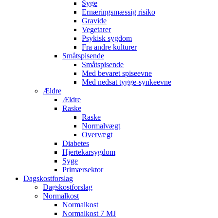
Syge
Ernæringsmæssig risiko
Gravide
Vegetarer
Psykisk sygdom
Fra andre kulturer
Småtspisende
Småtspisende
Med bevaret spiseevne
Med nedsat tygge-synkeevne
Ældre
Ældre
Raske
Raske
Normalvægt
Overvægt
Diabetes
Hjertekarsygdom
Syge
Primærsektor
Dagskostforslag
Dagskostforslag
Normalkost
Normalkost
Normalkost 7 MJ