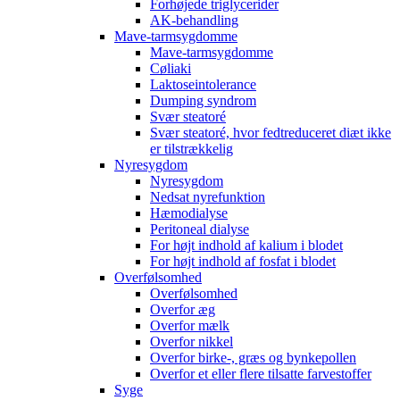
Forhøjede triglycerider
AK-behandling
Mave-tarmsygdomme
Mave-tarmsygdomme
Cøliaki
Laktoseintolerance
Dumping syndrom
Svær steatoré
Svær steatoré, hvor fedtreduceret diæt ikke
er tilstrækkelig
Nyresygdom
Nyresygdom
Nedsat nyrefunktion
Hæmodialyse
Peritoneal dialyse
For højt indhold af kalium i blodet
For højt indhold af fosfat i blodet
Overfølsomhed
Overfølsomhed
Overfor æg
Overfor mælk
Overfor nikkel
Overfor birke-, græs og bynkepollen
Overfor et eller flere tilsatte farvestoffer
Syge