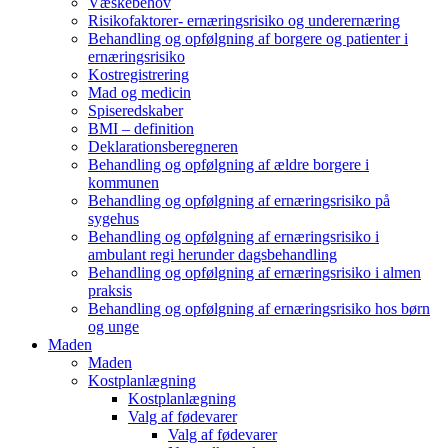
Væskebehov
Risikofaktorer- ernæringsrisiko og underernæring
Behandling og opfølgning af borgere og patienter i
ernæringsrisiko
Kostregistrering
Mad og medicin
Spiseredskaber
BMI – definition
Deklarationsberegneren
Behandling og opfølgning af ældre borgere i
kommunen
Behandling og opfølgning af ernæringsrisiko på
sygehus
Behandling og opfølgning af ernæringsrisiko i
ambulant regi herunder dagsbehandling
Behandling og opfølgning af ernæringsrisiko i almen
praksis
Behandling og opfølgning af ernæringsrisiko hos børn
og unge
Maden
Maden
Kostplanlægning
Kostplanlægning
Valg af fødevarer
Valg af fødevarer